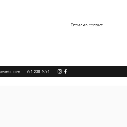
Entrer en contact
events.com
971-238-4094