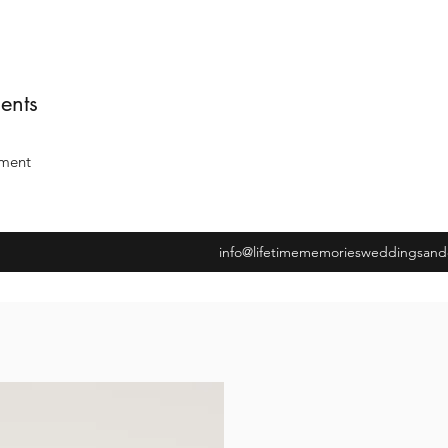
ents
iment
info@lifetimememoriesweddingsand