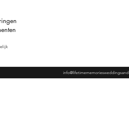
ringen
menten
lijk
info@lifetimememoriesweddingsand