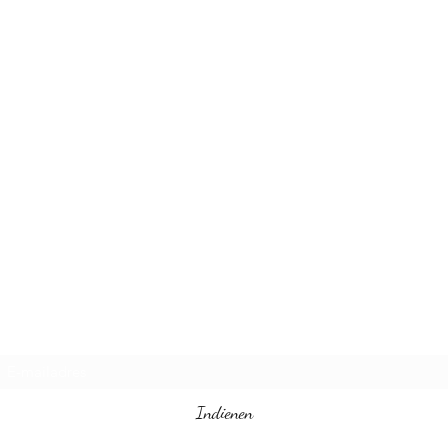
levenslange herinneringen
Bruiloften en evenementen
LLC
Inschrijfformulier
Indienen