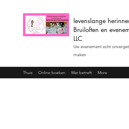
levenslange herinne
Bruiloften en evene
LLC
Uw evenement echt onvergete
maken
Thuis
Online boeken
Wat betreft
More