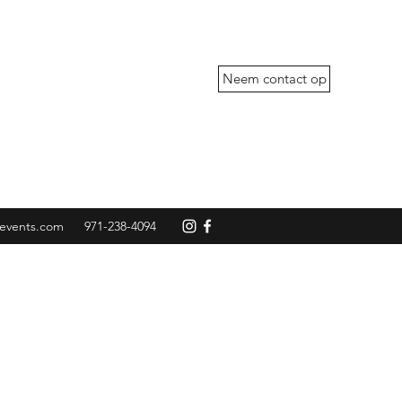
Neem contact op
events.com
971-238-4094