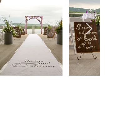
levenslange herinneringen
Bruiloften en evenementen LLC
Inschrijfformulier