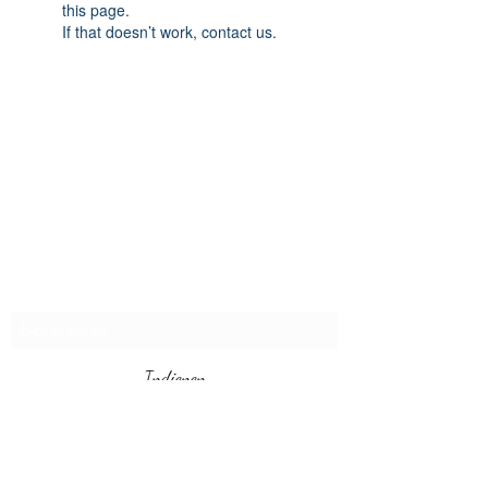
this page.
If that doesn’t work, contact us.
levenslange herinneringen
Bruiloften en evenementen LLC
Inschrijfformulier
Indienen
info@lifetimememoriesweddingsandevents.com